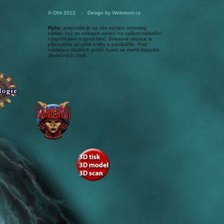
© Ofrii 2012 - Design by Webmont.cz
Ryby:
pracovišti je na vás vyvíjen ohromný
nátlak, což se neblaze odrazí na vašem naladění
i psychickém rozpoložení. Stresové situace si
připouštíte až příliš k tělu a panikaříte. Pod
nátlakem okolních potíží byste se mohli dopustit
zbytečných chyb.