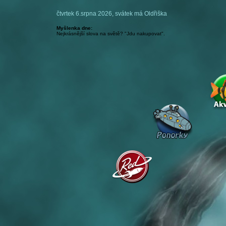
čtvrtek 6.srpna 2026, svátek má Oldřiška
Myšlenka dne:
Nejkrásnější slova na světě? "Jdu nakupovat".